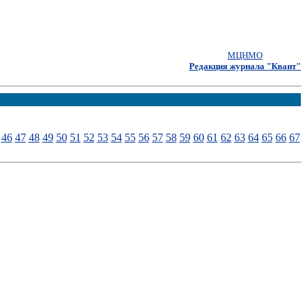
МЦНМО
Редакция журнала "Квант"
46
47
48
49
50
51
52
53
54
55
56
57
58
59
60
61
62
63
64
65
66
67