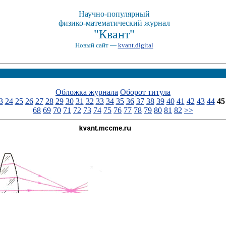
Научно-популярный
физико-математический журнал
"Квант"
Новый сайт —
kvant.digital
Обложка журнала
Оборот титула
3
24
25
26
27
28
29
30
31
32
33
34
35
36
37
38
39
40
41
42
43
44
45
68
69
70
71
72
73
74
75
76
77
78
79
80
81
82
>>