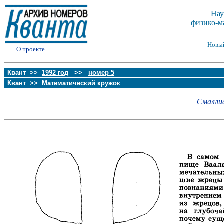
Нау
физико-м
Новы
О проекте
Квант >>
1992 год
>>
номер 5
Квант >>
Математический кружок
Смаллиа