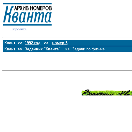
О проекте
Квант >>
1992 год
>>
номер 3
Квант >>
Задачник "Кванта"
>>
Задачи по физике