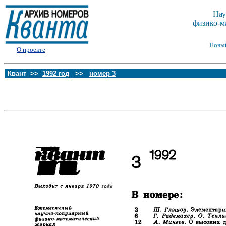
Нау
физико-м
Новы
О проекте
Квант >>
1992 год
>>
номер 3