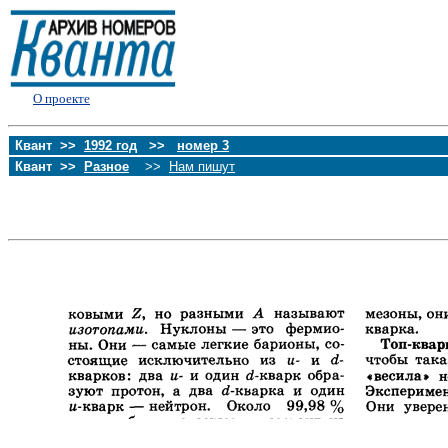
О проекте
Квант >>
1992 год
>>
номер 3
Квант >>
Разное
>>
Нам пишут