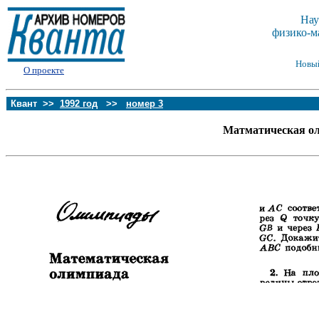
Нау
физико-м
Новы
О проекте
Квант >>
1992 год
>>
номер 3
Матматическая ол