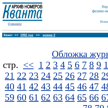
Нау
физико-м
Новы
О проекте
Квант >>
1992 год
>>
номер 2
Обложка жур
стp.
<<
1
2
3
4
5
6
7
8
9
21
22
23
24
25
26
27
28
2
40
41
42
43
44
45
46
47
4
59
60
61
62
63
64
65
66
6