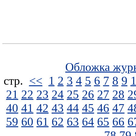
Обложка жур
стp.
<<
1
2
3
4
5
6
7
8
9
21
22
23
24
25
26
27
28
2
40
41
42
43
44
45
46
47
4
59
60
61
62
63
64
65
66
6
78
79