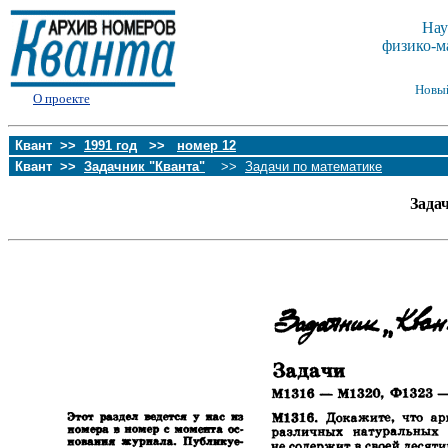
Нау
физико-м
Новы
О проекте
Квант >>
1991 год
>>
номер 12
Квант >>
Задачник "Кванта"
>>
Задачи по математике
Зада