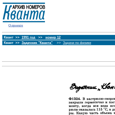
О проекте
Квант >>
1991 год
>>
номер 12
Квант >>
Задачник "Кванта"
>>
Задачи по физике