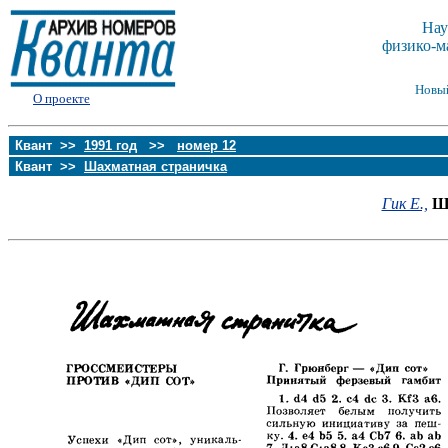
Нау
физико-м
Новы
О проекте
Квант >>
1991 год
>>
номер 12
Квант >>
Шахматная страничка
Гик Е.,
Ш