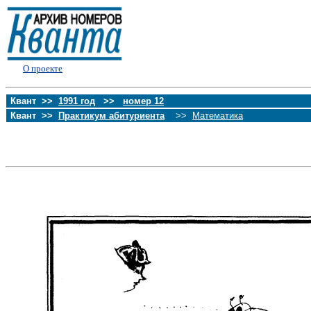
О проекте
Квант >>
1991 год
>>
номер 12
Квант >>
Практикум абитуриента
>>
Математика