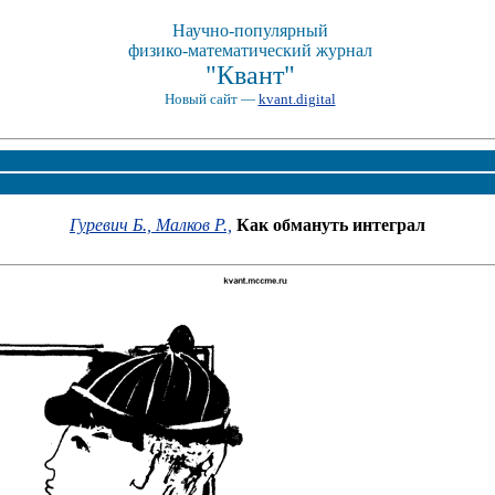
Научно-популярный
физико-математический журнал
"Квант"
Новый сайт —
kvant.digital
Гуревич Б.,
Малков Р.,
Как обмануть интеграл