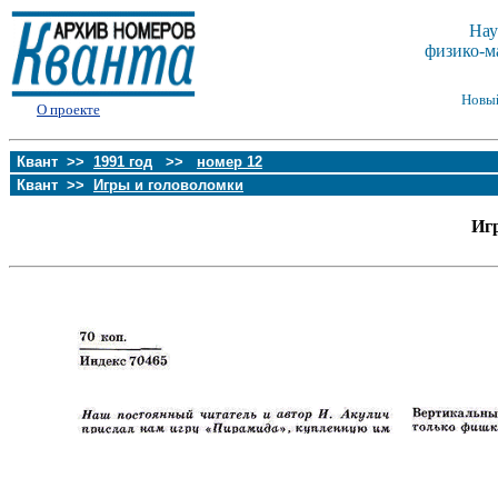
Нау
физико-м
Новы
О проекте
Квант >>
1991 год
>>
номер 12
Квант >>
Игры и головоломки
Иг