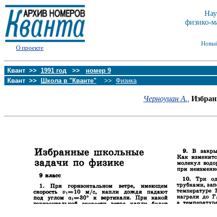
Нау
физико-м
Новы
О проекте
Квант >>
1991 год
>>
номер 9
Квант >>
Школа в "Кванте"
>>
Физика
Черноуцан А.,
Избран