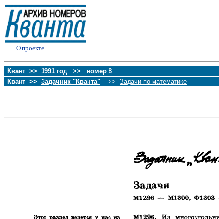
О проекте
Квант >>
1991 год
>>
номер 8
Квант >>
Задачник "Кванта"
>>
Задачи по математике