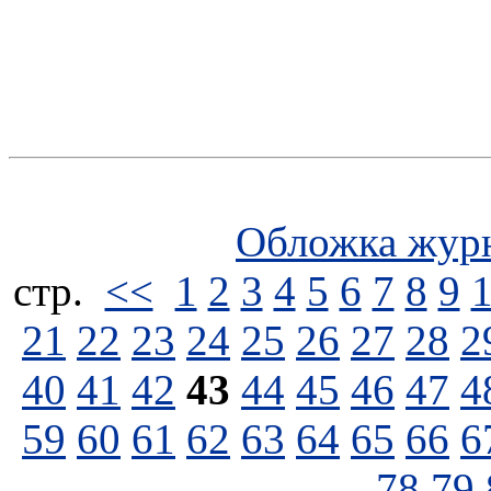
Обложка жур
стp.
<<
1
2
3
4
5
6
7
8
9
21
22
23
24
25
26
27
28
2
40
41
42
43
44
45
46
47
4
59
60
61
62
63
64
65
66
6
78
79