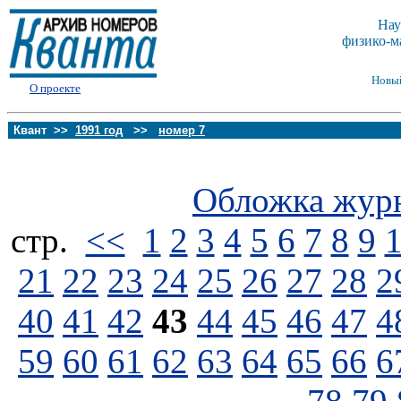
Нау
физико-м
Новы
О проекте
Квант >>
1991 год
>>
номер 7
Обложка жур
стp.
<<
1
2
3
4
5
6
7
8
9
21
22
23
24
25
26
27
28
2
40
41
42
43
44
45
46
47
4
59
60
61
62
63
64
65
66
6