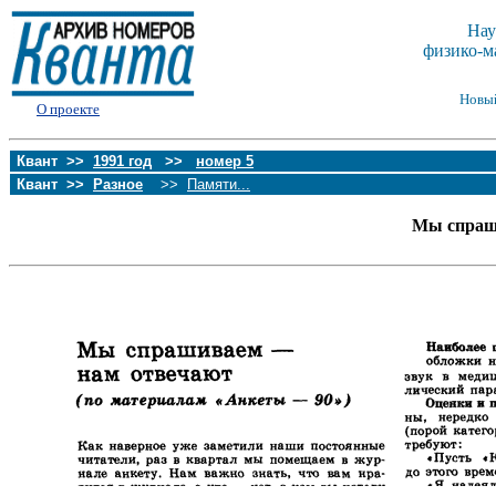
Нау
физико-м
Новы
О проекте
Квант >>
1991 год
>>
номер 5
Квант >>
Разное
>>
Памяти...
Мы спраши