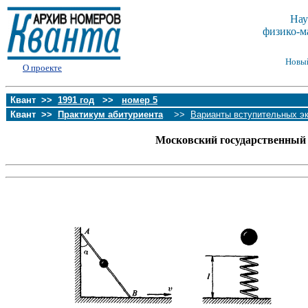
Нау
физико-м
Новы
О проекте
Квант >>
1991 год
>>
номер 5
Квант >>
Практикум абитуриента
>>
Варианты вступительных э
Московский государственный 