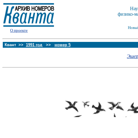
Нау
физико-м
Новы
О проекте
Квант >>
1991 год
>>
номер 5
Эшер