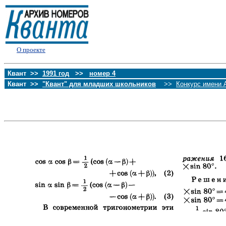
О проекте
Квант >>
1991 год
>>
номер 4
Квант >>
"Квант" для младших школьников
>>
Конкурс имени 