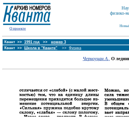
Нау
физико-м
Новы
О проекте
Квант >>
1991 год
>>
номер 3
Квант >>
Школа в "Кванте"
>>
Физика
Черноуцан А.,
О ледни