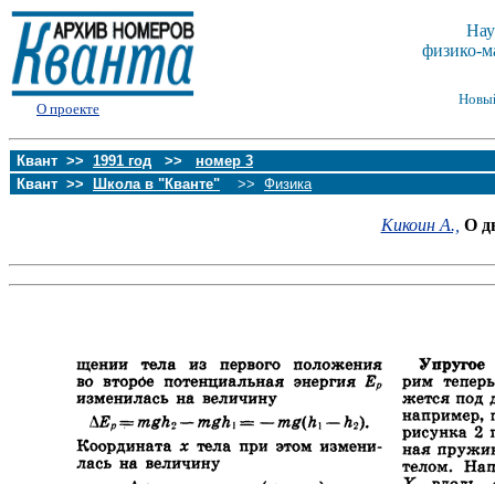
Нау
физико-м
Новы
О проекте
Квант >>
1991 год
>>
номер 3
Квант >>
Школа в "Кванте"
>>
Физика
Кикоин А.,
О д