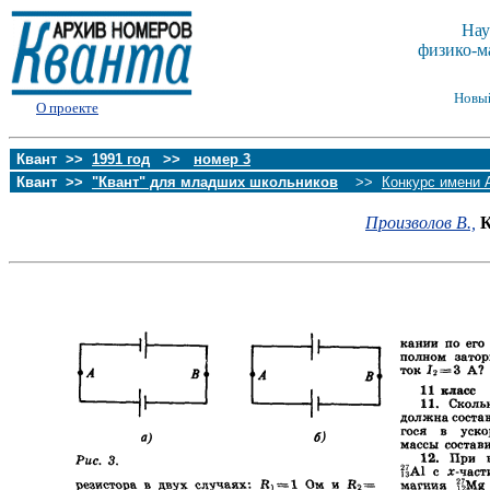
Нау
физико-м
Новы
О проекте
Квант >>
1991 год
>>
номер 3
Квант >>
"Квант" для младших школьников
>>
Конкурс имени 
Произволов В.,
К