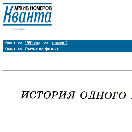
О проекте
Квант >>
1991 год
>>
номер 2
Квант >>
Статья по физике