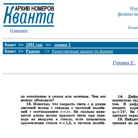
Нау
физико-м
Новы
О проекте
Квант >>
1991 год
>>
номер 1
Квант >>
Разное
>>
Качественные задачи по физике
Гурович Е.,