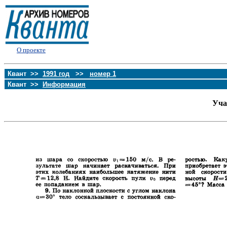
О проекте
Квант >>
1991 год
>>
номер 1
Квант >>
Информация
Уча