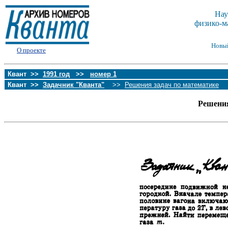
Нау
физико-м
Новы
О проекте
Квант >>
1991 год
>>
номер 1
Квант >>
Задачник "Кванта"
>>
Решения задач по математике
Решения