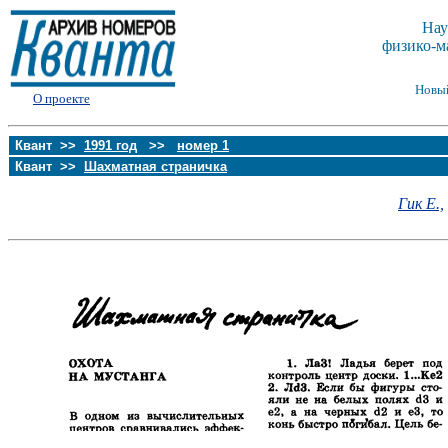
Нау
физико-м
Новы
О проекте
Квант >>
1991 год
>>
номер 1
Квант >>
Шахматная страничка
Гик Е.,