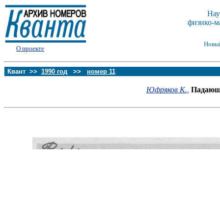
Нау
физико-м
Новы
О проекте
Квант >>
1990 год
>>
номер 11
Юфряков К.,
Падающ