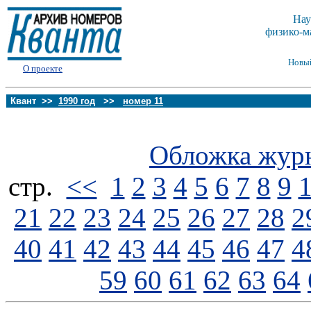
Нау
физико-м
Новы
О проекте
Квант >>
1990 год
>>
номер 11
Обложка жур
стp.
<<
1
2
3
4
5
6
7
8
9
21
22
23
24
25
26
27
28
2
40
41
42
43
44
45
46
47
4
59
60
61
62
63
64