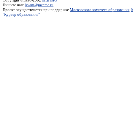
Copyright ©1996-2002
МЦНМО
Пишите нам:
kvant@mccme.ru
Проект осуществляется при поддержке
Московского комитета образования
,
"Курьер образования"