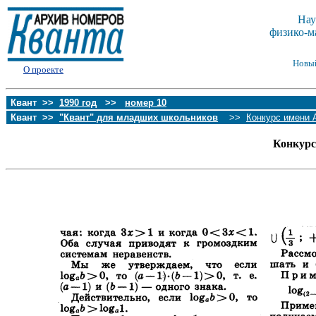
Нау
физико-м
Новы
О проекте
Квант >>
1990 год
>>
номер 10
Квант >>
"Квант" для младших школьников
>>
Конкурс имени 
Конкурс