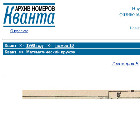
Нау
физико-м
Новы
О проекте
Квант >>
1990 год
>>
номер 10
Квант >>
Математический кружок
Тихомиров В.