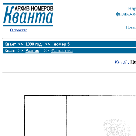
Нау
физико-м
Новы
О проекте
Квант >>
1990 год
>>
номер 5
Квант >>
Разное
>>
Фантастика
Киз Д.,
Цв