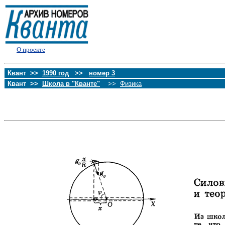
О проекте
Квант >>
1990 год
>>
номер 3
Квант >>
Школа в "Кванте"
>>
Физика