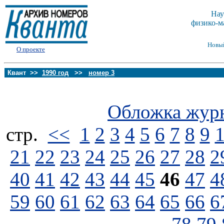
Нау
физико-м
Новы
О проекте
Квант >>
1990 год
>>
номер 3
Обложка жур
стp.
<<
1
2
3
4
5
6
7
8
9
21
22
23
24
25
26
27
28
2
40
41
42
43
44
45
46
47
4
59
60
61
62
63
64
65
66
6