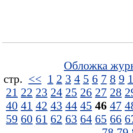
Обложка жур
стp.
<<
1
2
3
4
5
6
7
8
9
21
22
23
24
25
26
27
28
2
40
41
42
43
44
45
46
47
4
59
60
61
62
63
64
65
66
6
78
79