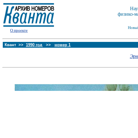
Нау
физико-м
Новы
О проекте
Квант >>
1990 год
>>
номер 1
Эрн