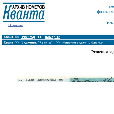
Нау
физико-м
Новы
О проекте
Квант >>
1989 год
>>
номер 12
Квант >>
Задачник "Кванта"
>>
Решения задач по физике
Решения за