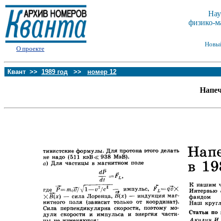
Нау
физико-м
Новы
О проекте
Квант >>
1989 год
>>
номер 12
Напеч