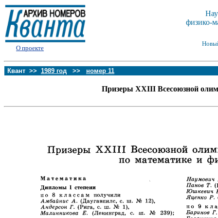
Нау
физико-м
Новы
О проекте
Квант >>
1989 год
>>
номер 11
Призеры XXIII Всесоюзной оли