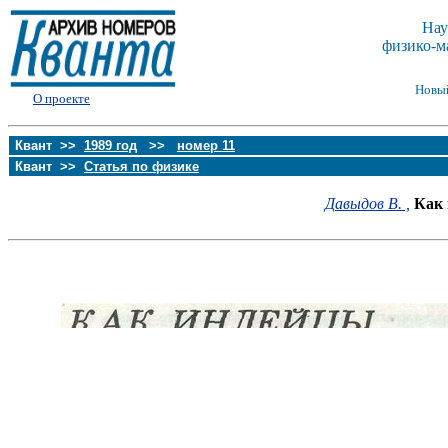
Нау
физико-м
Новы
О проекте
Квант >>
1989 год
>>
номер 11
Квант >>
Статья по физике
Давыдов В. ,
Как 