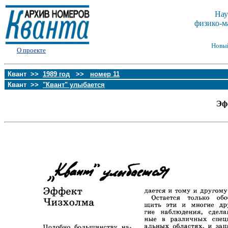
Нау
физико-м
Новы
О проекте
Квант >>
1989 год
>>
номер 11
Квант >>
"Квант" улыбается
Эф