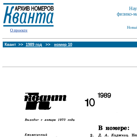
Нау
физико-м
Новы
О проекте
Квант >>
1989 год
>>
номер 10