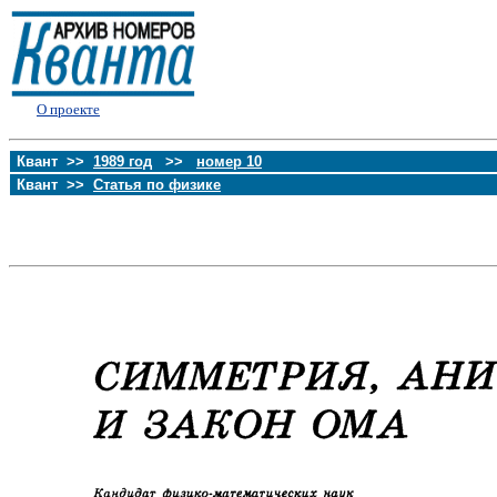
О проекте
Квант >>
1989 год
>>
номер 10
Квант >>
Статья по физике