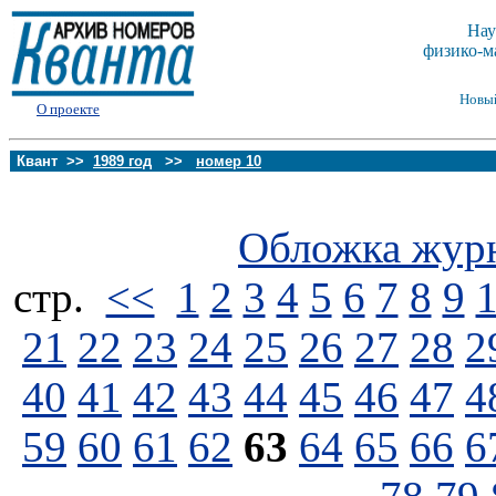
Нау
физико-м
Новы
О проекте
Квант >>
1989 год
>>
номер 10
Обложка жур
стp.
<<
1
2
3
4
5
6
7
8
9
21
22
23
24
25
26
27
28
2
40
41
42
43
44
45
46
47
4
59
60
61
62
63
64
65
66
6