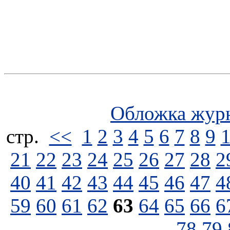
Обложка жур
стp.
<<
1
2
3
4
5
6
7
8
9
21
22
23
24
25
26
27
28
2
40
41
42
43
44
45
46
47
4
59
60
61
62
63
64
65
66
6
78
79