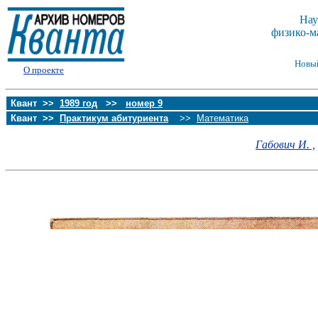
Нау
физико-м
Новы
О проекте
Квант >>
1989 год
>>
номер 9
Квант >>
Практикум абитуриента
>>
Математика
Габович И. ,