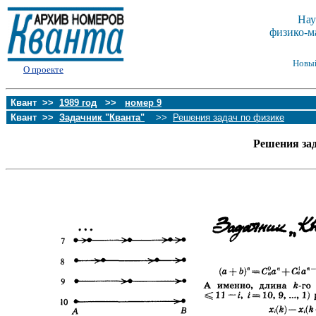
Нау
физико-м
Новы
О проекте
Квант >>
1989 год
>>
номер 9
Квант >>
Задачник "Кванта"
>>
Решения задач по физике
Решения за