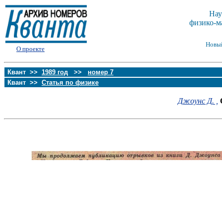
Нау
физико-м
Новы
О проекте
Квант >>
1989 год
>>
номер 7
Квант >>
Статья по физике
Джоунс Д. ,