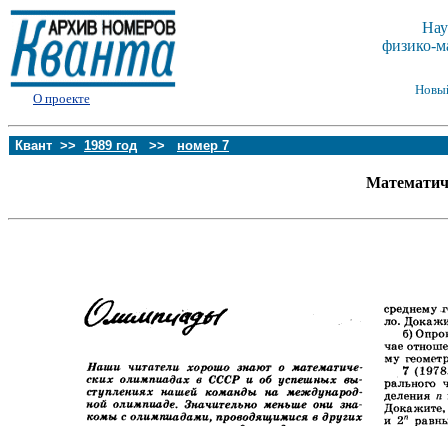
Нау
физико-м
Новы
О проекте
Квант >>
1989 год
>>
номер 7
Математич