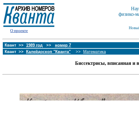
Нау
физико-м
Новы
О проекте
Квант >>
1989 год
>>
номер 7
Квант >>
Калейдоскоп "Кванта"
>>
Математика
Биссектрисы, вписанная и 