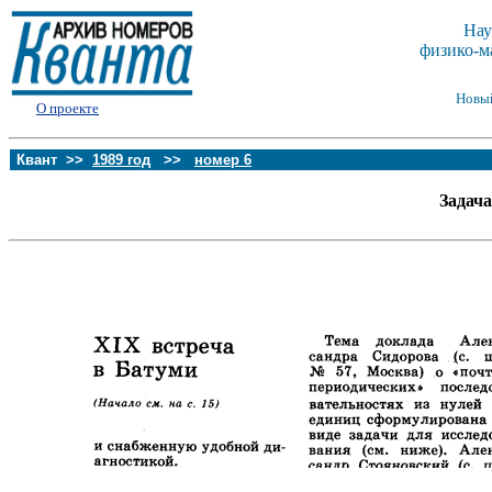
Нау
физико-м
Новы
О проекте
Квант >>
1989 год
>>
номер 6
Задача