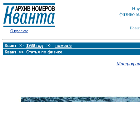
Нау
физико-м
Новы
О проекте
Квант >>
1989 год
>>
номер 6
Квант >>
Статья по физике
Митрофано